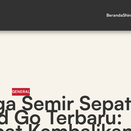
Beranda
Shi
GENERAL
ga Semir Sepa
d Go Terbaru:
pat Kembalika