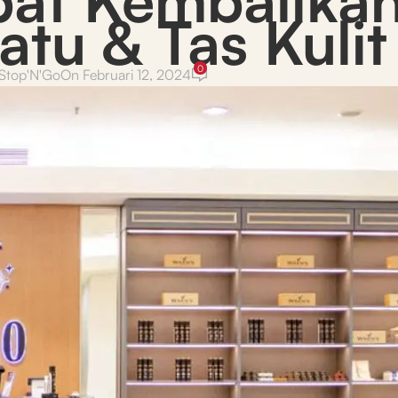
atu & Tas Kulit
0
Stop'N'Go
On Februari 12, 2024