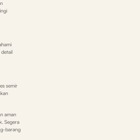
an
ingi
mahami
detail
es semir
akan
aan aman
k. Segera
ang-barang