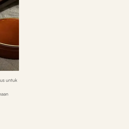
us untuk
naan