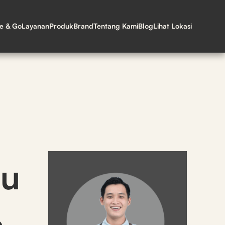
ne & Go
Layanan
Produk
Brand
Tentang Kami
Blog
Lihat Lokasi
tu
n