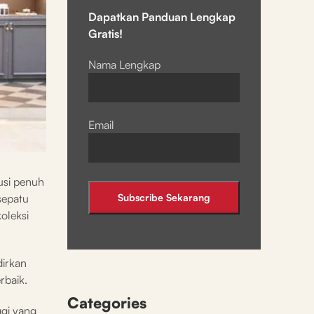
Dapatkan Panduan Lengkap
Gratis!
Nama Lengkap
Email
usi penuh
sepatu
oleksi
dirkan
rbaik.
Categories
ggi yang