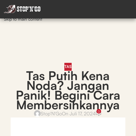
Skip to navigation
Skip to main content
TAS
Tas Putih Kena
Noda? Jangan
Panik! Begini Cara
Membersihkannya
0
Stop'N'Go
On Juli 17, 2024