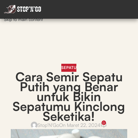
Skip to navigation
Skip to main content
SEPATU
Cara Semir Sepatu
Putih yang Benar
untuk Bikin
Sepatumu Kinclong
Seketika!
0
Stop'N'Go
On Maret 22, 2024