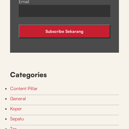
Email
Categories
Content Pillar
General
Koper
Sepatu
Tas