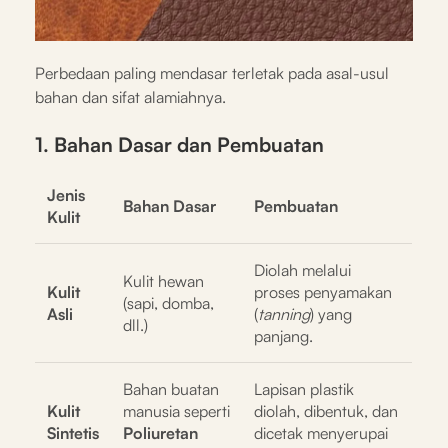
Perbedaan paling mendasar terletak pada asal-usul
bahan dan sifat alamiahnya.
1. Bahan Dasar dan Pembuatan
Jenis
Bahan Dasar
Pembuatan
Kulit
Diolah melalui
Kulit hewan
Kulit
proses penyamakan
(sapi, domba,
Asli
(
tanning
) yang
dll.)
panjang.
Bahan buatan
Lapisan plastik
Kulit
manusia seperti
diolah, dibentuk, dan
Sintetis
Poliuretan
dicetak menyerupai