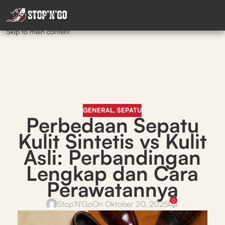
Skip to navigation
Skip to main content
GENERAL
,
SEPATU
Perbedaan Sepatu
Kulit Sintetis vs Kulit
Asli: Perbandingan
Lengkap dan Cara
Perawatannya
0
Stop'N'Go
On Oktober 20, 2025