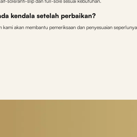
alf-sole/anti-slip dan full-sole sesuai kebutuhan.
ada kendala setelah perbaikan?
 tim kami akan membantu pemeriksaan dan penyesuaian seperlunya