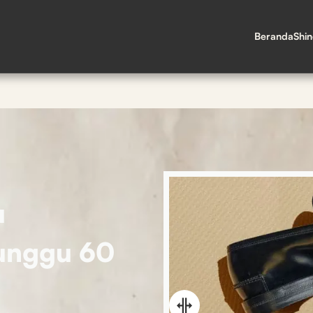
Beranda
Shi
u
tunggu 60