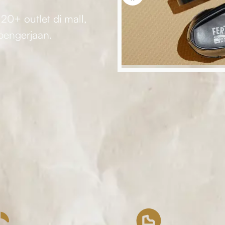
 20+ outlet di mall,
 pengerjaan.