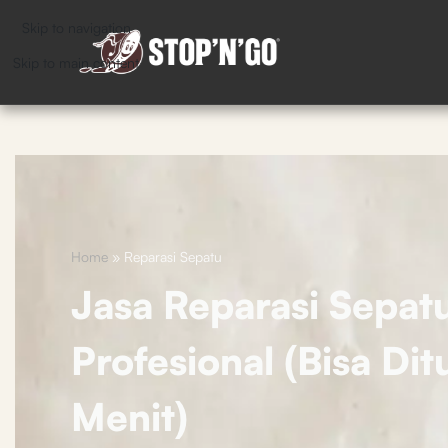
Skip to navigation
Skip to main content
Home
»
Reparasi Sepatu
Jasa Reparasi Sepat
Profesional (Bisa Di
Menit)