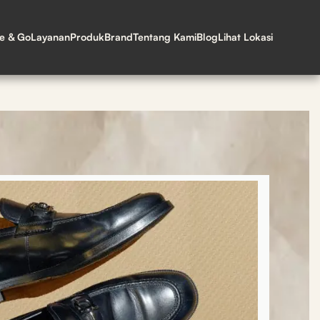
ne & Go
Layanan
Produk
Brand
Tentang Kami
Blog
Lihat Lokasi