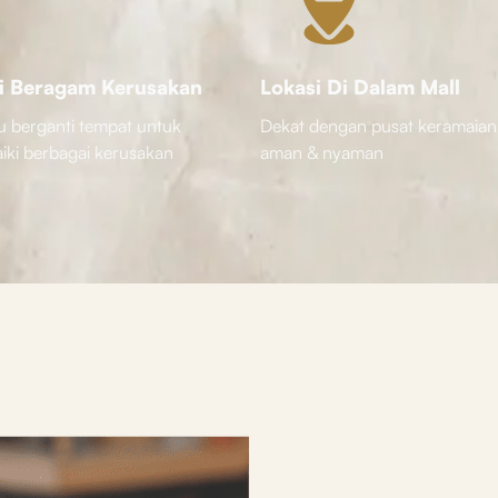
i Beragam Kerusakan
Lokasi Di Dalam Mall
u berganti tempat untuk
Dekat dengan pusat keramaian
ki berbagai kerusakan
aman & nyaman