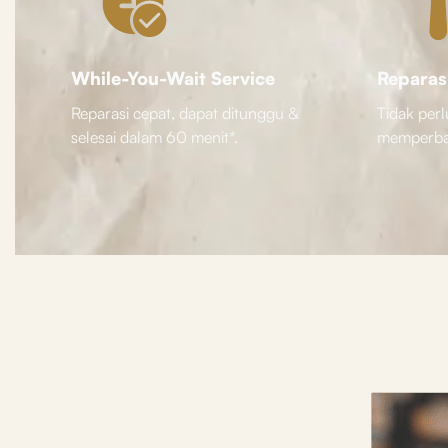
While-You-Wait Service
Reparas
Reparasi cepat, dapat ditunggu &
Tidak perl
selesai dalam 60 menit*.
memperbai