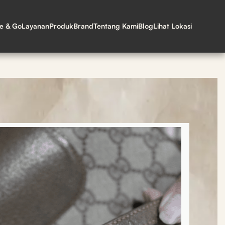
ne & Go
Layanan
Produk
Brand
Tentang Kami
Blog
Lihat Lokasi