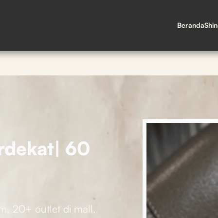
Beranda
Shi
rdekat| 60
am. 20+ outlet di mall.