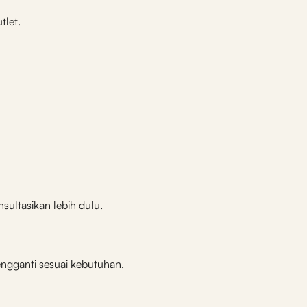
tlet.
nsultasikan lebih dulu.
engganti sesuai kebutuhan.