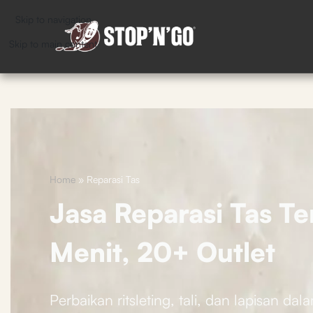
Skip to navigation
Skip to main content
Home
»
Reparasi Tas
Jasa Reparasi Tas Te
Menit, 20+ Outlet
Perbaikan ritsleting, tali, dan lapisan dal