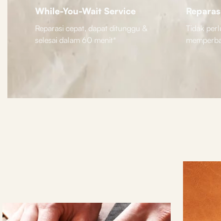
While-You-Wait Service
Reparas
Reparasi cepat, dapat ditunggu &
Tidak perl
selesai dalam 60 menit*
memperbai