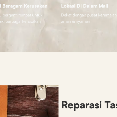
i Beragam Kerusakan
Lokasi Di Dalam Mall
u berganti tempat untuk
Dekat dengan pusat keramaian
ki berbagai kerusakan
aman & nyaman
Reparasi Ta