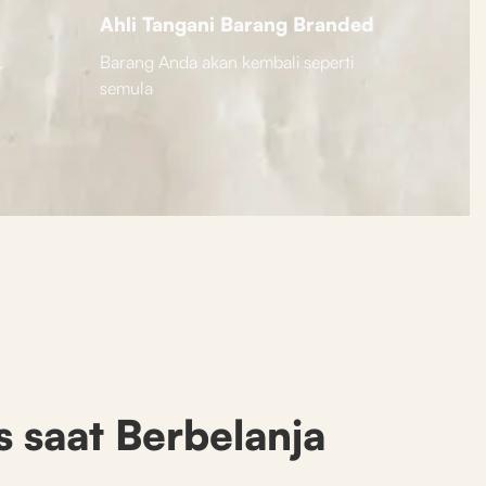
Ahli Tangani Barang Branded
,
Barang Anda akan kembali seperti
semula
s saat Berbelanja