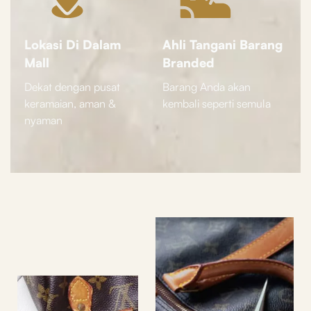
Lokasi Di Dalam
Ahli Tangani Barang
Mall
Branded
Dekat dengan pusat
Barang Anda akan
keramaian, aman &
kembali seperti semula
nyaman