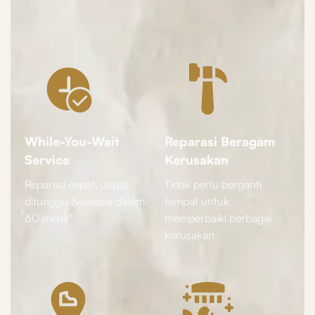
While-You-Wait
Reparasi Beragam
Service
Kerusakan
Reparasi cepat, dapat
Tidak perlu berganti
ditunggu & selesai dalam
tempat untuk
60 menit*
memperbaiki berbagai
kerusakan