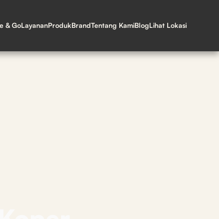
ne & Go
Layanan
Produk
Brand
Tentang Kami
Blog
Lihat Lokasi
 Koper