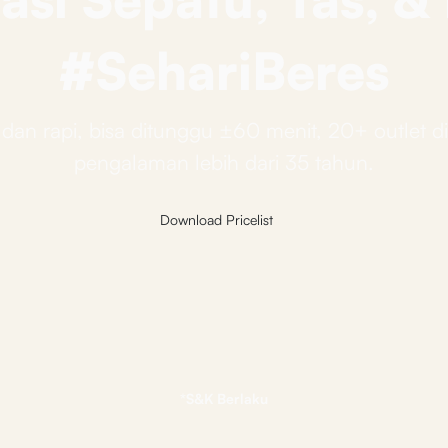
#SehariBeres
dan rapi, bisa ditunggu ±60 menit, 20+ outlet d
pengalaman lebih dari 35 tahun.
Download Pricelist
*S&K Berlaku