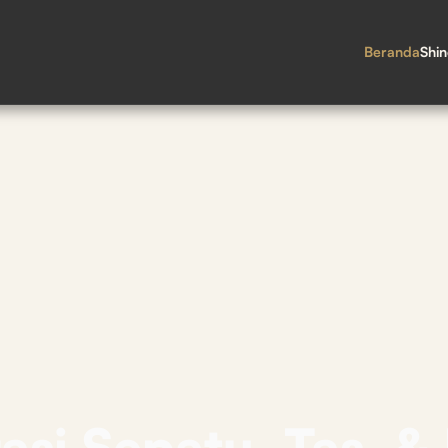
Beranda
Shi
asi Sepatu, Tas, &