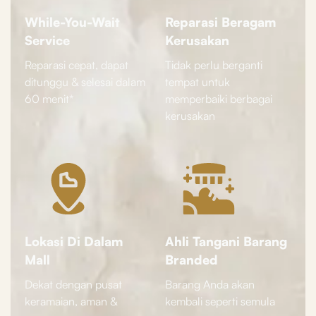
While-You-Wait
Reparasi Beragam
Service
Kerusakan
Reparasi cepat, dapat
Tidak perlu berganti
ditunggu & selesai dalam
tempat untuk
60 menit*
memperbaiki berbagai
kerusakan
Lokasi Di Dalam
Ahli Tangani Barang
Mall
Branded
Dekat dengan pusat
Barang Anda akan
keramaian, aman &
kembali seperti semula