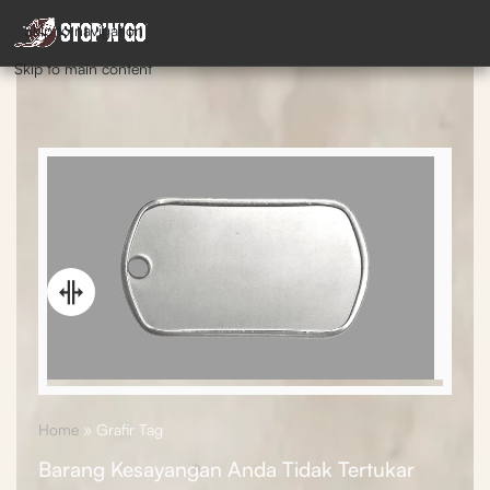
Skip to navigation
Skip to main content
Home
»
Grafir Tag
Barang Kesayangan Anda Tidak Tertukar