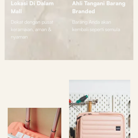
Lokasi Di Dalam
Ahli Tangani Barang
Mall
Branded
Dekat dengan pusat
Barang Anda akan
keramaian, aman &
kembali seperti semula
nyaman