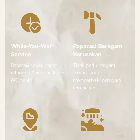
While-You-Wait
Reparasi Beragam
Service
Kerusakan
Reparasi cepat, dapat
Tidak perlu berganti
ditunggu & selesai dalam
tempat untuk
60 menit*
memperbaiki beragam
kerusakan