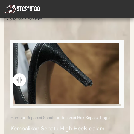
Skip to navigation
Skip to main content
Home
»
Reparasi Sepatu
»
Reparasi Hak Sepatu Tinggi
Kembalikan Sepatu High Heels dalam