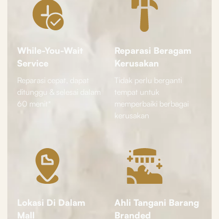
While-You-Wait
Reparasi Beragam
Service
Kerusakan
Reparasi cepat, dapat
Tidak perlu berganti
ditunggu & selesai dalam
tempat untuk
60 menit*
memperbaiki berbagai
kerusakan
Lokasi Di Dalam
Ahli Tangani Barang
Mall
Branded