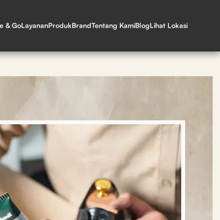
ne & Go
Layanan
Produk
Brand
Tentang Kami
Blog
Lihat Lokasi