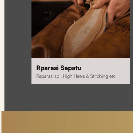
Rparasi Sepatu
Reparasi sol, High Heels & Stitching etc