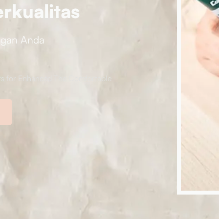
rkualitas
ngan Anda
ts for Enhanced The Comfortable