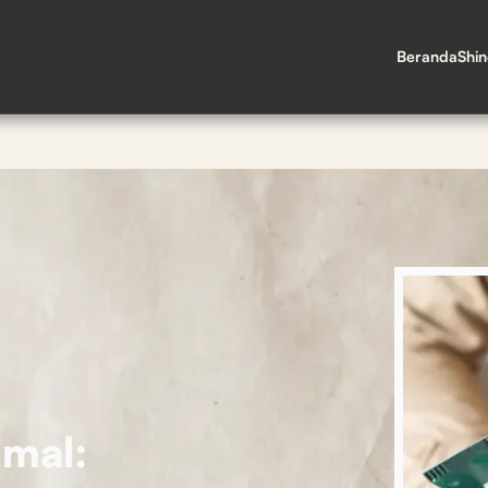
Beranda
Shi
imal: