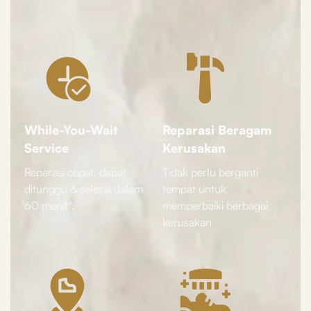
While-You-Wait
Reparasi Beragam
Service
Kerusakan
Reparasi cepat, dapat
Tidak perlu berganti
ditunggu & selesai dalam
tempat untuk
60 menit*.
memperbaiki berbagai
kerusakan