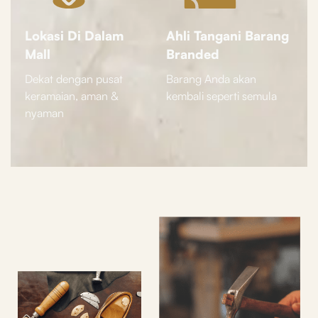
Lokasi Di Dalam
Ahli Tangani Barang
Mall
Branded
Dekat dengan pusat
Barang Anda akan
keramaian, aman &
kembali seperti semula
nyaman