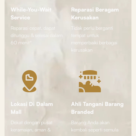
While-You-Wait
Reparasi Beragam
Service
Kerusakan
Reparasi cepat, dapat
Tidak perlu berganti
ditunggu & selesai dalam
tempat untuk
60 menit*
memperbaiki berbagai
kerusakan
Lokasi Di Dalam
Ahli Tangani Barang
Mall
Branded
Dekat dengan pusat
Barang Anda akan
keramaian, aman &
kembali seperti semula