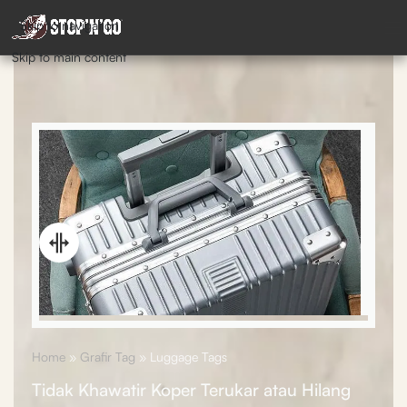
Skip to navigation
Skip to main content
Home
»
Grafir Tag
»
Luggage Tags
Tidak Khawatir Koper Terukar atau Hilang