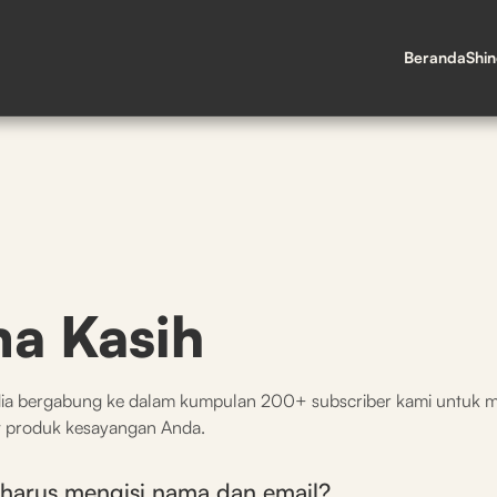
Beranda
Shi
ma Kasih
dia bergabung ke dalam kumpulan 200+ subscriber kami untuk 
 produk kesayangan Anda.
harus mengisi nama dan email?