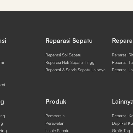
asi
Reparasi Sepatu
Repara
Reparasi Sol Sepatu
Reparasi Rit
mi
Reparasi Hak Sepatu Tinggi
Reparasi Tal
Reparasi & Servis Sepatu Lainnya
Reparasi L
ami
ng
Produk
Lainny
ing
Pembersih
Reparasi K
ng
Perawatan
Duplikat Ku
ring
Insole Sepatu
Grafir Tag