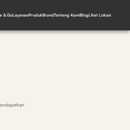
ne & Go
Layanan
Produk
Brand
Tentang Kami
Blog
Lihat Lokasi
mendapatkan