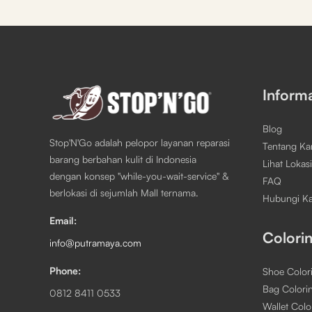
Inform
Blog
Stop'N'Go adalah pelopor layanan reparasi
Tentang Ka
barang berbahan kulit di Indonesia
Lihat Lokasi
dengan konsep "while-you-wait-service" &
FAQ
berlokasi di sejumlah Mall ternama.
Hubungi K
Email:
Colori
info@putramaya.com
Phone:
Shoe Color
Bag Colori
0812 8411 0533
Wallet Colo