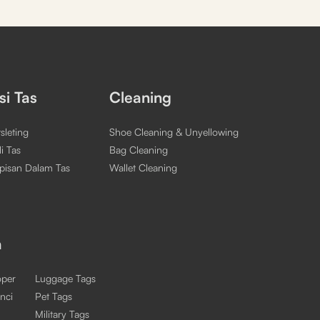
si Tas
Cleaning
sleting
Shoe Cleaning & Unyellowing
i Tas
Bag Cleaning
apisan Dalam Tas
Wallet Cleaning
a
oper
Luggage Tags
nci
Pet Tags
Military Tags