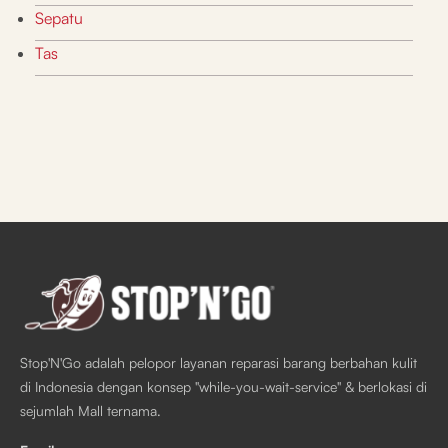
Sepatu
Tas
Stop'N'Go adalah pelopor layanan reparasi barang berbahan kulit
di Indonesia dengan konsep "while-you-wait-service" & berlokasi di
sejumlah Mall ternama.