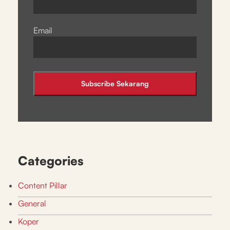
Email
Categories
Content Pillar
General
Koper