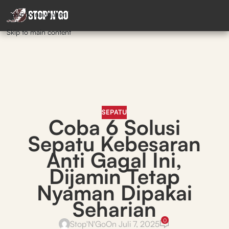
Skip to navigation
Skip to main content
SEPATU
Coba 6 Solusi
Sepatu Kebesaran
Anti Gagal Ini,
Dijamin Tetap
Nyaman Dipakai
Seharian
0
Stop'N'Go
On Juli 7, 2025