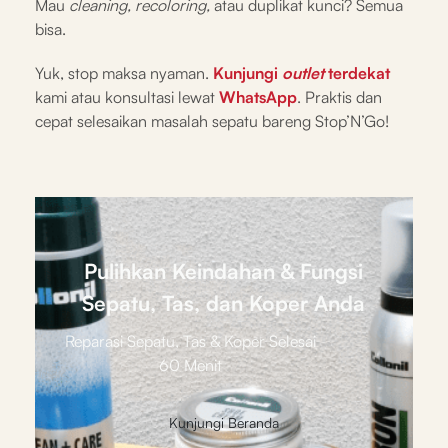
Mau
cleaning, recoloring,
atau duplikat kunci? Semua
bisa.
Yuk, stop maksa nyaman.
Kunjungi
outlet
terdekat
kami atau konsultasi lewat
WhatsApp
. Praktis dan
cepat selesaikan masalah sepatu bareng Stop’N’Go!
Pulihkan Keindahan & Fungsi
Sepatu, Tas, dan Koper Anda
Reparasi Sepatu, Tas & Koper Selesai
60 Menit
Kunjungi Beranda