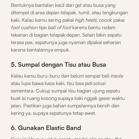
Bentuknya bantalan kecil dari gel atau busa yang
ditempel di area depan telapak, tumit, atau lengkungan
kaki. Kalau kamu sering pakai
high heels,
cocok pakai
foot cushion
tipe
ball of foot
karena bantu redam
tekanan di bagian telapak depan. Selain bikin sepatu
terasa pas, sepatunya juga nyaman dipakai seharian
karena bantalannya empuk.
5. Sumpal dengan Tisu atau Busa
Kalau kamu buru-buru dan belum sempat beli
insole
atau lupa bawa kaos kaki, tisu bisa jadi solusi
sementara. Cukup sumpal tisu bagian ujung sepatu
buat isi ruang kosong supaya kaki nggak geser waktu
jalan. Pastikan juga bahan sumpelannya bersih dan
kering ya, supaya sepatunya tetap awet.
6. Gunakan Elastic Band
Cara ini khusus untuk sepatu model
slip on
atau
flat