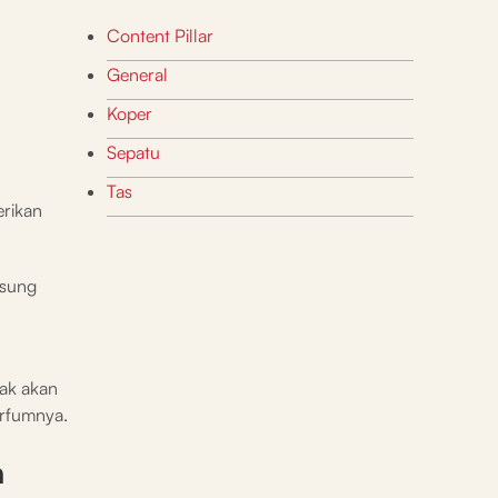
Content Pillar
General
Koper
Sepatu
Tas
erikan
gsung
ak akan
arfumnya.
a