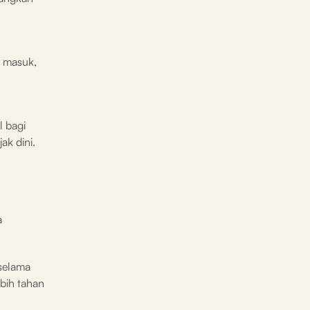
i masuk,
l bagi
ak dini.
a
selama
bih tahan