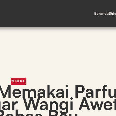
Beranda
Shi
GENERAL
 Memakai Parf
gar Wangi Awe
Bebas Bau