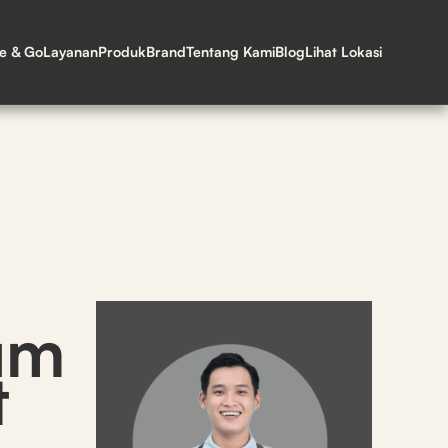
ne & Go
Layanan
Produk
Brand
Tentang Kami
Blog
Lihat Lokasi
um
t