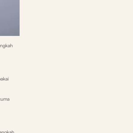
langkah
pakai
 cuma
langkah