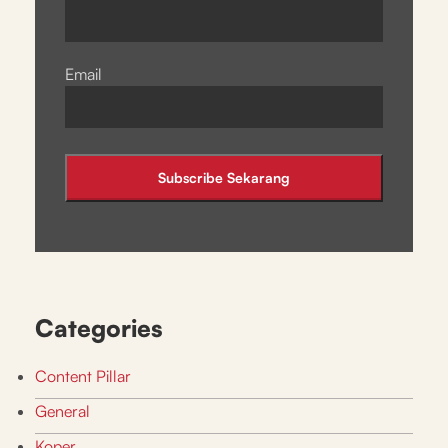
Email
Categories
Content Pillar
General
Koper