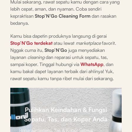
Mulai sekarang, rawat sepatu kamu dengan cara yang
lebih cepat, aman, dan nyaman. Coba sendiri
kepraktisan
Stop’N’Go Cleaning Form
dan rasakan
bedanya.
Kamu bisa dapetin produknya langsung di gerai
Stop’N’Go terdekat
atau lewat
marketplace
favorit.
Nggak cuma itu,
Stop’N’Go
juga menyediakan
layanan
cleaning
dan reparasi untuk sepatu, tas,
sampai koper. Tinggal hubungi via
WhatsApp
, dan
kamu bakal dapet layanan terbaik dari ahlinya! Yuk,
rawat sepatu kamu tanpa ribet mulai dari sekarang.
Pulihkan Keindahan & Fungsi
Sepatu, Tas, dan Koper Anda
Reparasi Sepatu, Tas & Koper Selesai