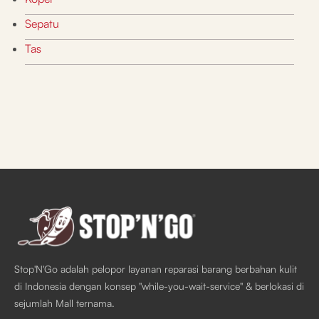
Sepatu
Tas
Stop'N'Go adalah pelopor layanan reparasi barang berbahan kulit
di Indonesia dengan konsep "while-you-wait-service" & berlokasi di
sejumlah Mall ternama.