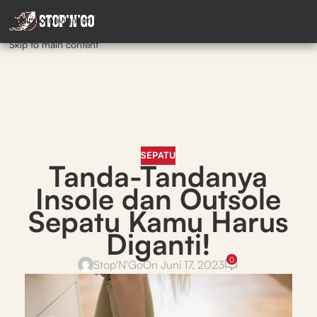
Skip to navigation
Skip to main content
SEPATU
Tanda-Tandanya
Insole dan Outsole
Sepatu Kamu Harus
Diganti!
0
Stop'N'Go
On Juni 17, 2023