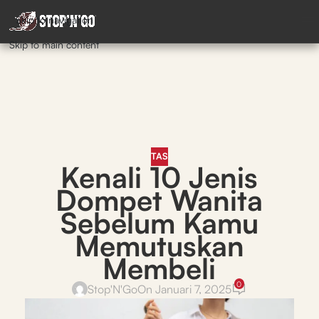
Skip to navigation
Skip to main content
TAS
Kenali 10 Jenis
Dompet Wanita
Sebelum Kamu
Memutuskan
Membeli
0
Stop'N'Go
On Januari 7, 2025