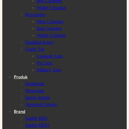
Bag Cleaning
Wallet Cleaning
Recoloring
Shoe Coloring
Bag Coloring
Wallet Coloring
Duplikat Kunci
Grafir Tag
Luggage Tags
Pet Tags
Military Tags
Produk
Pembersih
Perawatan
Insole Sepatu
Aksesoris Sepatu
Brand
Saphir BDC
Saphir MDO