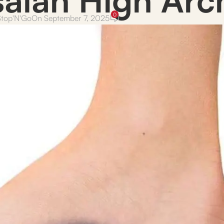
0
Stop'N'Go
On September 7, 2025