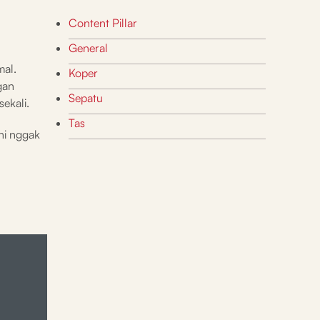
Content Pillar
General
mal.
Koper
gan
Sepatu
ekali.
Tas
ini nggak