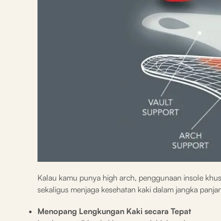
Kalau kamu punya high arch, penggunaan insole khusus
sekaligus menjaga kesehatan kaki dalam jangka panjan
Menopang Lengkungan Kaki secara Tepat