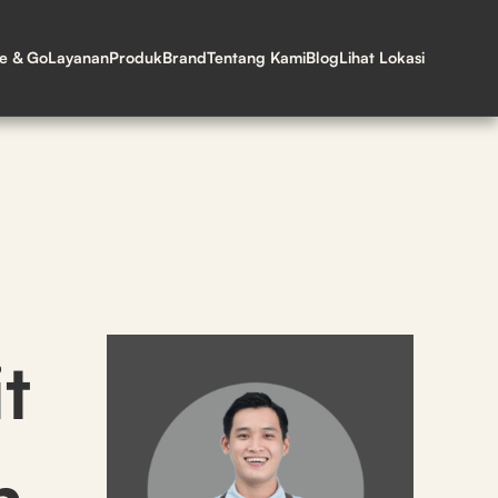
ne & Go
Layanan
Produk
Brand
Tentang Kami
Blog
Lihat Lokasi
t
h