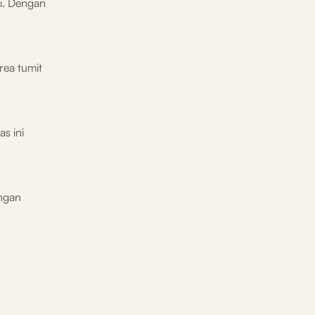
ki. Dengan
rea tumit
as ini
engan