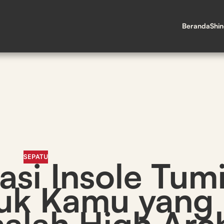
Beranda
Shi
SEPATU
si Insole Tumi
tuk Kamu yang
alah High Arc