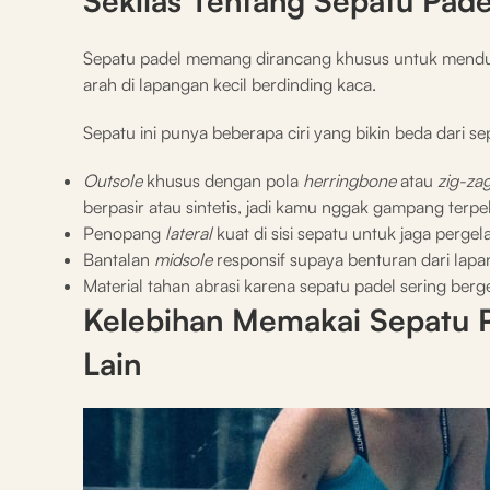
Sekilas Tentang Sepatu Pade
Sepatu padel memang dirancang khusus untuk mendu
arah di lapangan kecil berdinding kaca.
Sepatu ini punya beberapa ciri yang bikin beda dari se
Outsole
khusus dengan pola
herringbone
atau
zig-za
berpasir atau sintetis, jadi kamu nggak gampang terpel
Penopang
lateral
kuat di sisi sepatu untuk jaga perg
Bantalan
midsole
responsif supaya benturan dari lapa
Material tahan abrasi karena sepatu padel sering be
Kelebihan Memakai Sepatu P
Lain