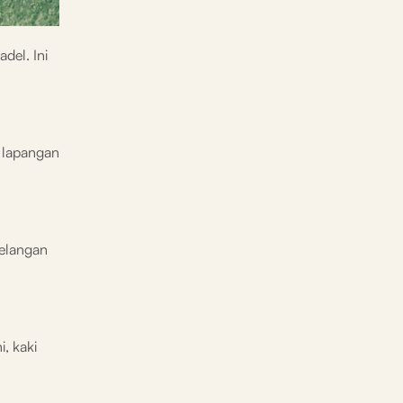
del. Ini
 lapangan
gelangan
, kaki