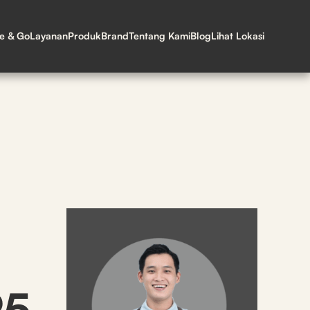
ne & Go
Layanan
Produk
Brand
Tentang Kami
Blog
Lihat Lokasi
25