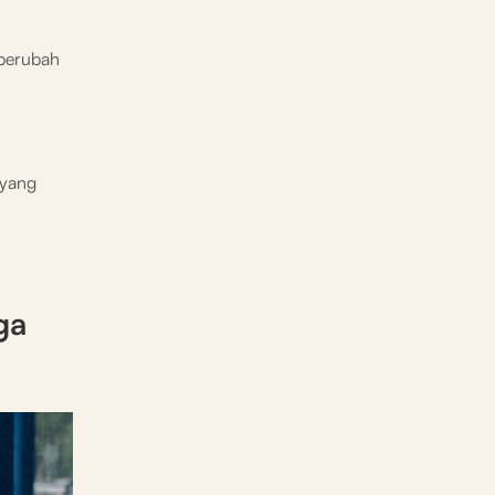
 berubah
 yang
ga