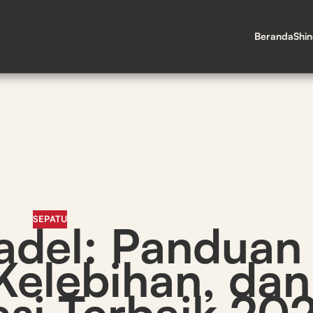
Beranda
Shi
SEPATU
adel: Panduan
Kelebihan, dan
si Terbaik 20