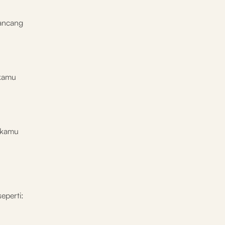
rancang
 kamu
h kamu
eperti: