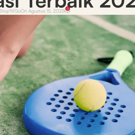
0
Stop'N'Go
On Agustus 15, 2025