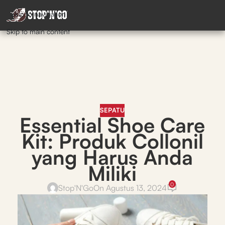
Skip to navigation
Skip to main content
SEPATU
Essential Shoe Care
Kit: Produk Collonil
yang Harus Anda
Miliki
0
Stop'N'Go
On Agustus 13, 2024