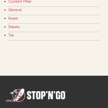
Content Pillar
General
Koper
Sepatu
Tas