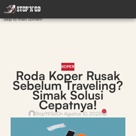
Skip to navigation
Skip to main content
KOPER
Roda Koper Rusak
Sebelum Traveling?
Simak Solusi
Cepatnya!
0
Stop'N'Go
On Agustus 10, 2023