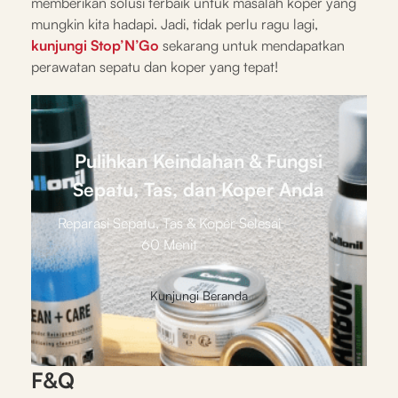
memberikan solusi terbaik untuk masalah koper yang
mungkin kita hadapi. Jadi, tidak perlu ragu lagi,
kunjungi Stop’N’Go
sekarang untuk mendapatkan
perawatan sepatu dan koper yang tepat!
Pulihkan Keindahan & Fungsi
Sepatu, Tas, dan Koper Anda
Reparasi Sepatu, Tas & Koper Selesai
60 Menit
Kunjungi Beranda
F&Q