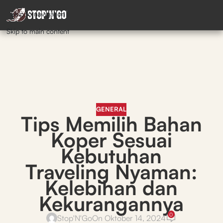
Skip to navigation
Skip to main content
GENERAL
Tips Memilih Bahan
Koper Sesuai
Kebutuhan
Traveling Nyaman:
Kelebihan dan
Kekurangannya
0
Stop'N'Go
On Oktober 14, 2024