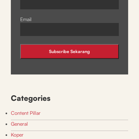
Email
Categories
Content Pillar
General
Koper