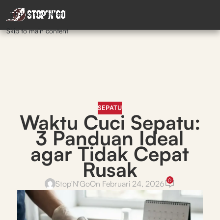
Skip to navigation
Skip to main content
SEPATU
Waktu Cuci Sepatu:
3 Panduan Ideal
agar Tidak Cepat
Rusak
0
Stop'N'Go
On Februari 24, 2026