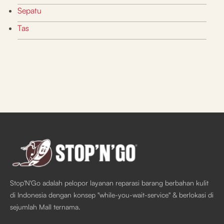
Sepatu
Tas
Stop'N'Go adalah pelopor layanan reparasi barang berbahan kulit
di Indonesia dengan konsep "while-you-wait-service" & berlokasi di
sejumlah Mall ternama.