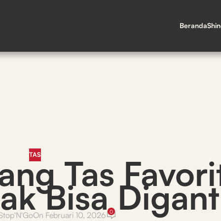
Beranda
Shi
TAS
ng Tas Favorit
ak Bisa Digant
0
Stop'N'Go
On Februari 10, 2026