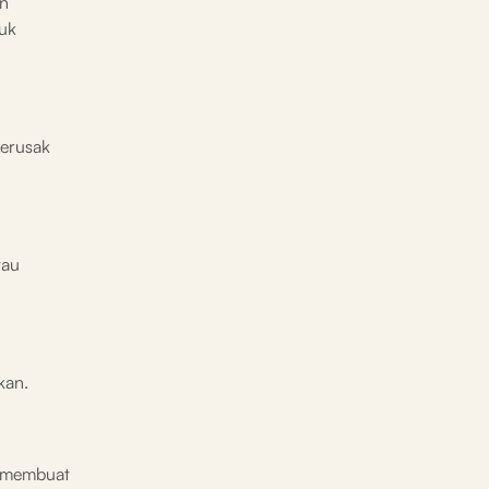
in
tuk
merusak
tau
kan.
ta membuat