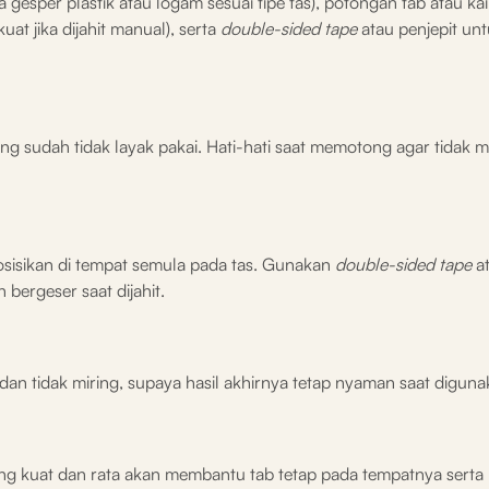
 gesper plastik atau logam sesuai tipe tas), potongan tab atau ka
at jika dijahit manual), serta
double-sided
tape
atau penjepit un
ng sudah tidak layak pakai. Hati-hati saat memotong agar tidak 
posisikan di tempat semula pada tas. Gunakan
double-sided tape
a
 bergeser saat dijahit.
dan tidak miring, supaya hasil akhirnya tetap nyaman saat diguna
n yang kuat dan rata akan membantu tab tetap pada tempatnya ser