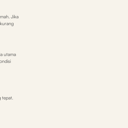
emah. Jika
rkurang
da utama
ondisi
 tepat.