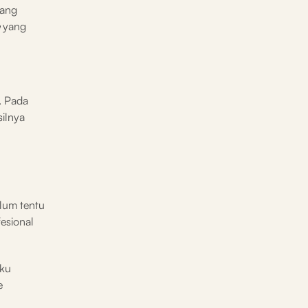
dang
e
yang
. Pada
silnya
elum tentu
esional
uku
e