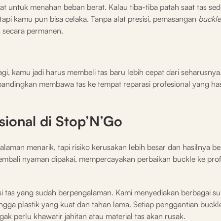
uat untuk menahan beban berat. Kalau tiba-tiba patah saat tas se
 tapi kamu pun bisa celaka. Tanpa alat presisi, pemasangan
buckl
s secara permanen.
agi, kamu jadi harus membeli tas baru lebih cepat dari seharusnya
ibandingkan membawa tas ke tempat reparasi profesional yang ha
sional di Stop’N’Go
alaman menarik, tapi risiko kerusakan lebih besar dan hasilnya b
 kembali nyaman dipakai, mempercayakan perbaikan buckle ke prof
i tas yang sudah berpengalaman. Kami menyediakan berbagai s
ingga plastik yang kuat dan tahan lama. Setiap penggantian buckl
ak perlu khawatir jahitan atau material tas akan rusak.