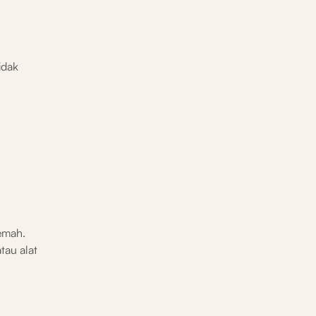
idak
lemah.
tau alat