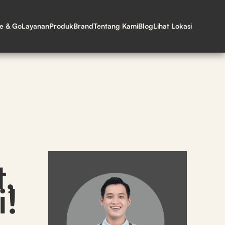
ne & Go
Layanan
Produk
Brand
Tentang Kami
Blog
Lihat Lokasi
,
i!