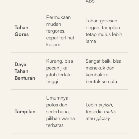
ABS
Permukaan
Tahan goresan
mudah
Tahan
ringan, tampilan
tergores,
Gores
tetap mulus lebih
cepat terlihat
lama
kusam
Kurang, bisa
Sangat baik, bisa
Daya
pecah jika
menekuk dan
Tahan
jatuh terlalu
kembali ke
Benturan
tinggi
bentuk semula
Umumnya
polos dan
Lebih
stylish
,
Tampilan
sederhana,
tersedia
matte
pilihan warna
atau
glossy
terbatas