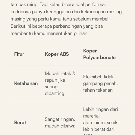
tampak mirip. Tapi kalau bicara soal performa,
keduanya punya keunggulan dan kekurangan masing-
masing yang perlu kamu tahu sebelum membeli.
Berikut ini beberapa perbandingan yang bisa
membantu kamu menentukan pilihan:
Koper
Fitur
Koper ABS
Polycarbonate
Mudah retak &
Fleksibel, tidak
rapuh jika
Ketahanan
gampang pecah,
sering
tahan tekanan
dibanting
Lebih ringan dari
material
Sangat ringan,
Berat
aluminium, sedikit
mudah dibawa
lebih berat dari