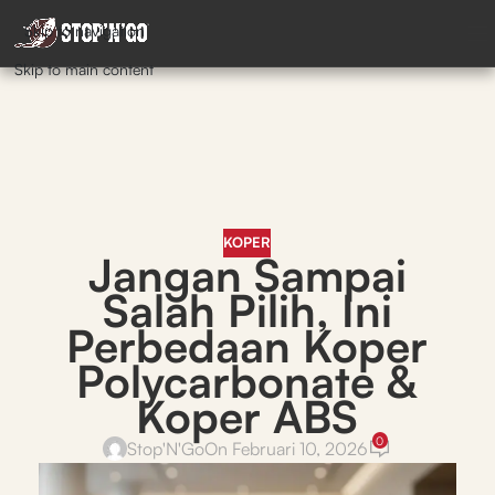
Skip to navigation
Skip to main content
KOPER
Jangan Sampai
Salah Pilih, Ini
Perbedaan Koper
Polycarbonate &
Koper ABS
0
Stop'N'Go
On Februari 10, 2026