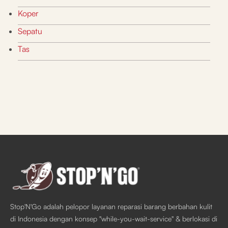
Koper
Sepatu
Tas
Stop'N'Go adalah pelopor layanan reparasi barang berbahan kulit
di Indonesia dengan konsep "while-you-wait-service" & berlokasi di