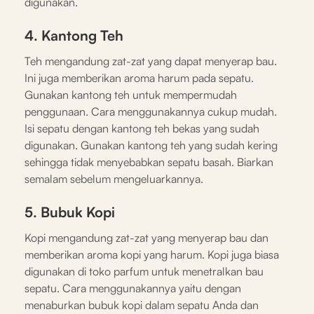
digunakan.
4. Kantong Teh
Teh mengandung zat-zat yang dapat menyerap bau.
Ini juga memberikan aroma harum pada sepatu.
Gunakan kantong teh untuk mempermudah
penggunaan. Cara menggunakannya cukup mudah.
Isi sepatu dengan kantong teh bekas yang sudah
digunakan. Gunakan kantong teh yang sudah kering
sehingga tidak menyebabkan sepatu basah. Biarkan
semalam sebelum mengeluarkannya.
5. Bubuk Kopi
Kopi mengandung zat-zat yang menyerap bau dan
memberikan aroma kopi yang harum. Kopi juga biasa
digunakan di toko parfum untuk menetralkan bau
sepatu. Cara menggunakannya yaitu dengan
menaburkan bubuk kopi dalam sepatu Anda dan