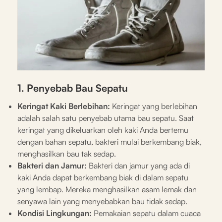
1. Penyebab Bau Sepatu
Keringat Kaki Berlebihan:
Keringat yang berlebihan
adalah salah satu penyebab utama bau sepatu. Saat
keringat yang dikeluarkan oleh kaki Anda bertemu
dengan bahan sepatu, bakteri mulai berkembang biak,
menghasilkan bau tak sedap.
Bakteri dan Jamur:
Bakteri dan jamur yang ada di
kaki Anda dapat berkembang biak di dalam sepatu
yang lembap. Mereka menghasilkan asam lemak dan
senyawa lain yang menyebabkan bau tidak sedap.
Kondisi Lingkungan:
Pemakaian sepatu dalam cuaca