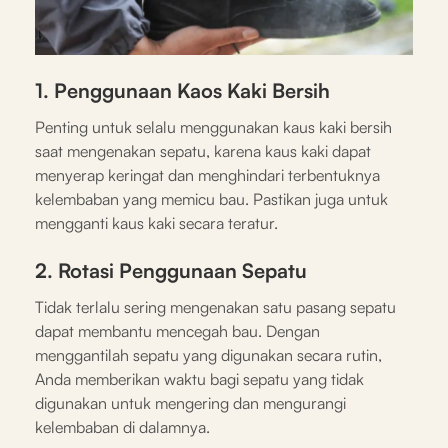
1. Penggunaan Kaos Kaki Bersih
Penting untuk selalu menggunakan kaus kaki bersih
saat mengenakan sepatu, karena kaus kaki dapat
menyerap keringat dan menghindari terbentuknya
kelembaban yang memicu bau. Pastikan juga untuk
mengganti kaus kaki secara teratur.
2. Rotasi Penggunaan Sepatu
Tidak terlalu sering mengenakan satu pasang sepatu
dapat membantu mencegah bau. Dengan
menggantilah sepatu yang digunakan secara rutin,
Anda memberikan waktu bagi sepatu yang tidak
digunakan untuk mengering dan mengurangi
kelembaban di dalamnya.