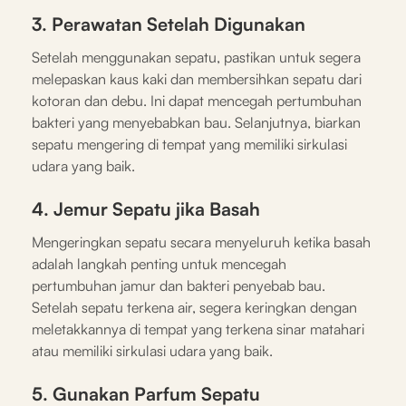
3. Perawatan Setelah Digunakan
Setelah menggunakan sepatu, pastikan untuk segera
melepaskan kaus kaki dan membersihkan sepatu dari
kotoran dan debu. Ini dapat mencegah pertumbuhan
bakteri yang menyebabkan bau. Selanjutnya, biarkan
sepatu mengering di tempat yang memiliki sirkulasi
udara yang baik.
4. Jemur Sepatu jika Basah
Mengeringkan sepatu secara menyeluruh ketika basah
adalah langkah penting untuk mencegah
pertumbuhan jamur dan bakteri penyebab bau.
Setelah sepatu terkena air, segera keringkan dengan
meletakkannya di tempat yang terkena sinar matahari
atau memiliki sirkulasi udara yang baik.
5. Gunakan Parfum Sepatu