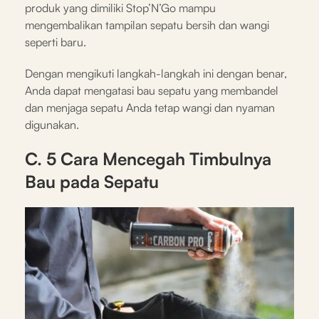
produk yang dimiliki Stop’N’Go mampu
mengembalikan tampilan sepatu bersih dan wangi
seperti baru.
Dengan mengikuti langkah-langkah ini dengan benar,
Anda dapat mengatasi bau sepatu yang membandel
dan menjaga sepatu Anda tetap wangi dan nyaman
digunakan.
C. 5 Cara Mencegah Timbulnya
Bau pada Sepatu