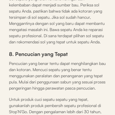
kelembaban dapat menjadi sumber bau. Periksa sol
sepatu Anda. pastikan bahwa tidak ada kotoran yang
tersimpan di sol sepatu. Jika sol sudah hancur,
Menggantinya dengan sol yang baru dapat membantu
mengatasi masalah ini. Bawa sepatu Anda ke reparasi
sepatu profesional. Di sana terdapat pilihan sol sepatu
dan rekomendasi sol yang tepat untuk sepatu Anda.
8. Pencucian yang Tepat
Pencucian yang benar tentu dapat menghilangkan bau
dan kotoran. Mencuci sepatu yang benar tentu
menggunakan peralatan dan penanganan yang tepat
pula. Mulai dari penggunaan sabun yang sesuai proses
pengeringan hingga perawatan pasca pencucian.
Untuk produk cuci sepatu sepatu yang tepat,
gunakanlah produk pembersih sepatu profesional di
Stop’N’Go. Dengan pengalaman lebih dari 30 tahun,