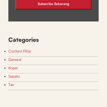
Categories
Content Pillar
General
Koper
Sepatu
Tas