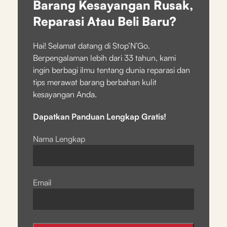
Barang Kesayangan Rusak,
Reparasi Atau Beli Baru?
Hai! Selamat datang di Stop’N’Go.
Berpengalaman lebih dari 33 tahun, kami
ingin berbagi ilmu tentang dunia reparasi dan
tips merawat barang berbahan kulit
kesayangan Anda.
Dapatkan Panduan Lengkap Gratis!
Nama Lengkap
Email