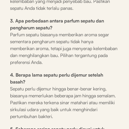
kelembaban yang menjadi penyebab bau. Pastikan
sepatu Anda tidak terlalu panas.
3. Apa perbedaan antara parfum sepatu dan
pengharum sepatu?
Parfum sepatu biasanya memberikan aroma segar
sementara pengharum sepatu tidak hanya
memberikan aroma, tetapi juga menyerap kelembaban
dan menghilangkan bau. Pilihan tergantung pada
preferensi Anda.
4. Berapa lama sepatu perlu dijemur setelah
basah?
Sepatu perlu dijemur hingga benar-benar kering,
biasanya memerlukan beberapa jam hingga semalam.
Pastikan mereka terkena sinar matahari atau memiliki
sirkulasi udara yang baik untuk menghindari
pertumbuhan bakteri.