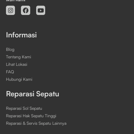
Informasi
Blog
Tentang Kami
Lihat Lokasi
FAQ
Hubungi Kami
Reparasi Sepatu
Reparasi Sol Sepatu
Reparasi Hak Sepatu Tinggi
Reparasi & Servis Sepatu Lainnya