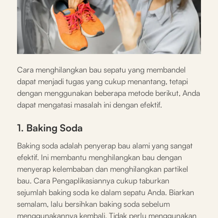
Cara menghilangkan bau sepatu yang membandel
dapat menjadi tugas yang cukup menantang, tetapi
dengan menggunakan beberapa metode berikut, Anda
dapat mengatasi masalah ini dengan efektif.
1. Baking Soda
Baking soda adalah penyerap bau alami yang sangat
efektif. Ini membantu menghilangkan bau dengan
menyerap kelembaban dan menghilangkan partikel
bau. Cara Pengaplikasiannya cukup taburkan
sejumlah baking soda ke dalam sepatu Anda. Biarkan
semalam, lalu bersihkan baking soda sebelum
menggunakannya kembali. Tidak perlu menggunakan