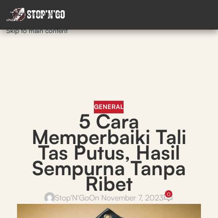
Skip to navigation
Skip to main content
GENERAL
5 Cara
Memperbaiki Tali
Tas Putus, Hasil
Sempurna Tanpa
Ribet
0
Stop'N'Go
On November 7, 2023