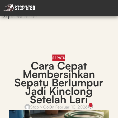
Skip to navigation
Skip to main content
SEPATU
Cara Cepat
Membersihkan
Sepatu Berlumpur
Jadi Kinclong
Setelah Lari
0
Stop'N'Go
On Februari 10, 2026