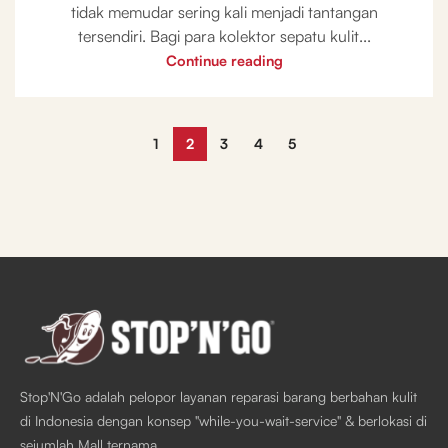
tidak memudar sering kali menjadi tantangan
tersendiri. Bagi para kolektor sepatu kulit...
Continue reading
1
2
3
4
5
Stop'N'Go adalah pelopor layanan reparasi barang berbahan kulit
di Indonesia dengan konsep "while-you-wait-service" & berlokasi di
sejumlah Mall ternama.